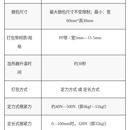
捆包尺寸
最大捆包尺寸不受限制；最小：宽
60mm*高30mm
打包带材质/规
PP带 / 宽5mm—15.5mm
格
加热器升温时
约30秒
间
打包方式
定力方式 或 定长方式
定力式捆紧力
约40N—500N（即4kgf—51kgf）
定长式捆紧力
0—100mm时，320N（即32kgf）