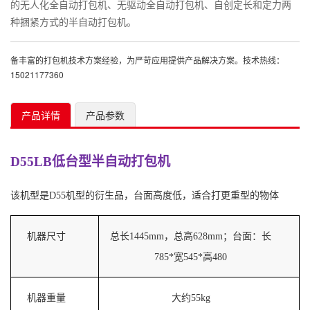
的无人化全自动打包机、无驱动全自动打包机、自创定长和定力两
种捆紧方式的半自动打包机。
备丰富的打包机技术方案经验，为严苛应用提供产品解决方案。技术热线：
15021177360
产品详情
产品参数
D55LB低台型半自动打包机
该机型是D55机型的衍生品，台面高度低，适合打更重型的物体
该
机器尺寸
总长1445mm，总高628mm；台面：长
785*宽545*高480
机器重量
大约55kg