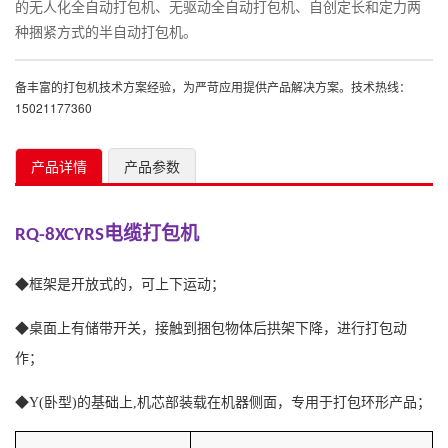
的无人化全自动打包机、无驱动全自动打包机、自创定长和定力两
种捆紧方式的半自动打包机。
备丰富的打包机技术方案经验，为严苛应用提供产品解决方案。技术热线：
15021177360
产品详情
产品参数
电缆打包机
RQ-8XCYRS
R
◆框架是开放式的，可上下运动；
◆
◆桌面上有储带开关，接触到捆包物体后拱架下降，进行打包动
◆
作；
作
◆Y(卧型)的基础上,机芯部装载在机器侧面，专用于打包环形产品；
◆