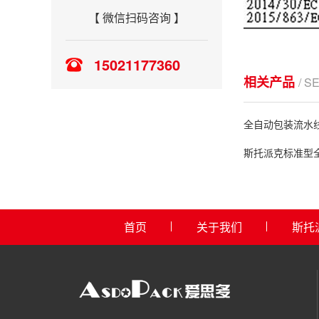
【 微信扫码咨询 】
15021177360
相关产品
/ S
全自动包装流水
斯托派克标准型全自
首页
关于我们
斯托