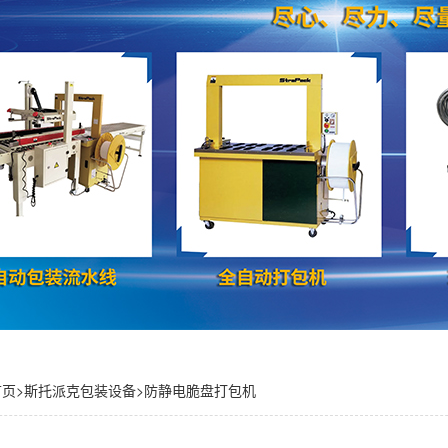
首页
>
斯托派克包装设备
>
防静电脆盘打包机