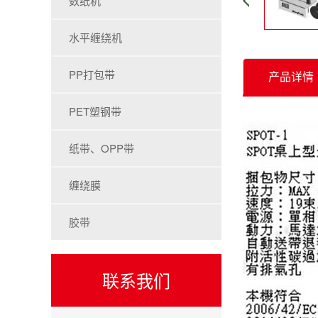
数纸机
水平缠绕机
PP打包带
产品详情
PET塑钢带
纸带、OPP带
缠绕膜
胶带
联系我们