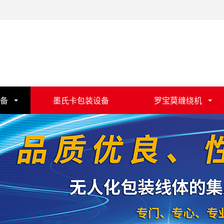
！
备
墨氏卡包装设备
罗宝莫缠绕机