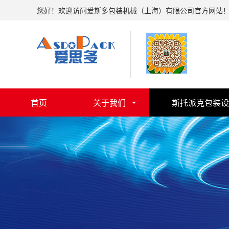
您好！欢迎访问爱斯多包装机械（上海）有限公司官方网站
首页
关于我们
斯托派克包装设