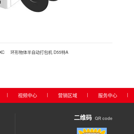
XC
环形物体半自动打包机 D55特A
视频中心
营销区域
服务中心
二维码
QR code