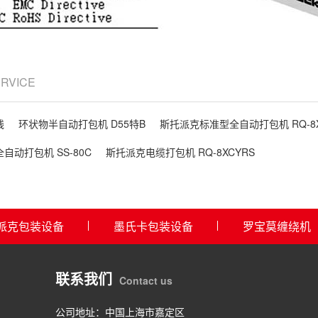
ERVICE
线
环状物半自动打包机 D55特B
斯托派克标准型全自动打包机 RQ-8
动打包机 SS-80C
斯托派克电缆打包机 RQ-8XCYRS
派克包装设备
墨氏卡包装设备
罗宝莫缠绕机
联系我们
Contact us
公司地址：中国上海市嘉定区