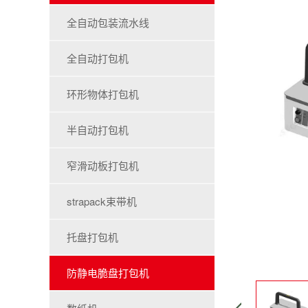
全自动包装流水线
全自动打包机
环形物体打包机
半自动打包机
窄滑动板打包机
strapack束带机
托盘打包机
防静电脆盘打包机